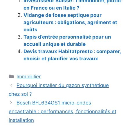
Investisseur Suisse : l’immobilier, plutôt
en France ou en Italie ?
Vidange de fosse septique pour
agriculteurs : obligations, agrément et
coûts
Tapis d’entrée personnalisé pour un
accueil unique et durable
Devis travaux Habitatpresto : comparer,
choisir et planifier vos travaux
Catégories
Immobilier
Pourquoi installer du gazon synthétique
chez soi ?
Bosch BFL634GS1 micro-ondes
encastrable : performances, fonctionnalités et
installation