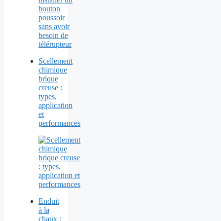
Scellement
chimique
brique
creuse :
types,
application
et
performances
Enduit
à la
chaux :