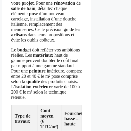
votre
projet
. Pour une
rénovation
de
salle de bain
, détaillez chaque
élément :
pose
d’un nouveau
carrelage, installation d’une douche
italienne, remplacement des
menuiseries. Cette précision guide les
artisans
dans leurs propositions et
évite les oublis coûteux.
Le
budget
doit refléter vos ambitions
réelles. Les
matériaux
haut de
gamme peuvent doubler le coût final
par rapport à une gamme standard.
Pour une
peinture
intérieure, comptez
entre 20 et 40 € le m² pose comprise
selon la
qualité
des produits choisis.
L’
isolation extérieure
varie de 100 à
200 € le m² selon la technique
retenue.
Coût
Fourchette
Type de
moyen
basse –
travaux
(€
haute
TTC/m²)