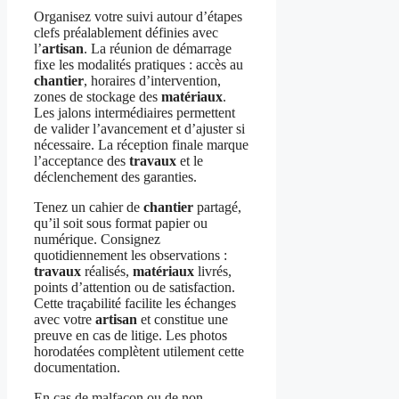
Organisez votre suivi autour d’étapes
clefs préalablement définies avec
l’
artisan
. La réunion de démarrage
fixe les modalités pratiques : accès au
chantier
, horaires d’intervention,
zones de stockage des
matériaux
.
Les jalons intermédiaires permettent
de valider l’avancement et d’ajuster si
nécessaire. La réception finale marque
l’acceptance des
travaux
et le
déclenchement des garanties.
Tenez un cahier de
chantier
partagé,
qu’il soit sous format papier ou
numérique. Consignez
quotidiennement les observations :
travaux
réalisés,
matériaux
livrés,
points d’attention ou de satisfaction.
Cette traçabilité facilite les échanges
avec votre
artisan
et constitue une
preuve en cas de litige. Les photos
horodatées complètent utilement cette
documentation.
En cas de malfaçon ou de non-