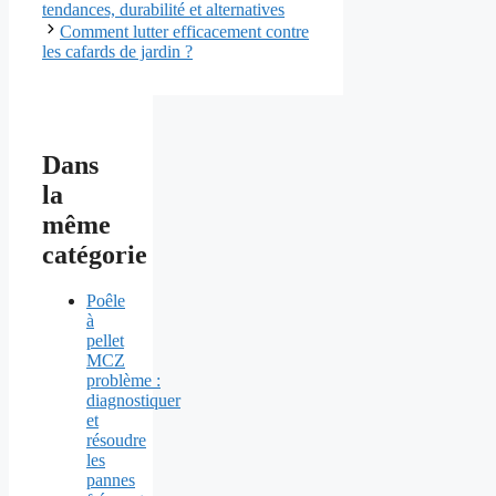
tendances, durabilité et alternatives
Comment lutter efficacement contre
les cafards de jardin ?
Dans
la
même
catégorie
Poêle
à
pellet
MCZ
problème :
diagnostiquer
et
résoudre
les
pannes