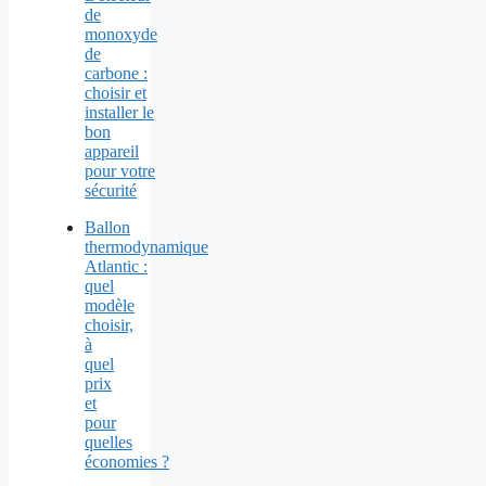
Ballon
thermodynamique
Atlantic :
quel
modèle
choisir,
à
quel
prix
et
pour
quelles
économies ?