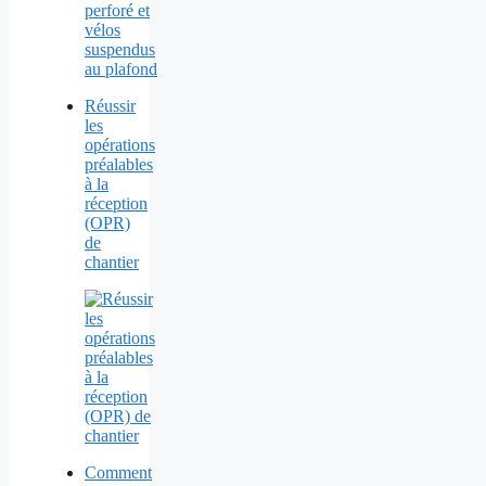
Réussir
les
opérations
préalables
à la
réception
(OPR)
de
chantier
Comment