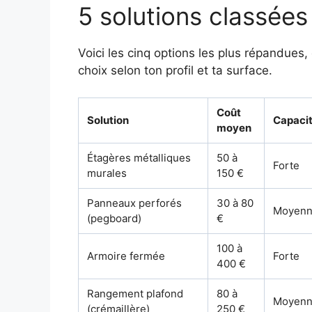
5 solutions classées 
Voici les cinq options les plus répandues, 
choix selon ton profil et ta surface.
Coût
Solution
Capaci
moyen
Étagères métalliques
50 à
Forte
murales
150 €
Panneaux perforés
30 à 80
Moyen
(pegboard)
€
100 à
Armoire fermée
Forte
400 €
Rangement plafond
80 à
Moyen
(crémaillère)
250 €