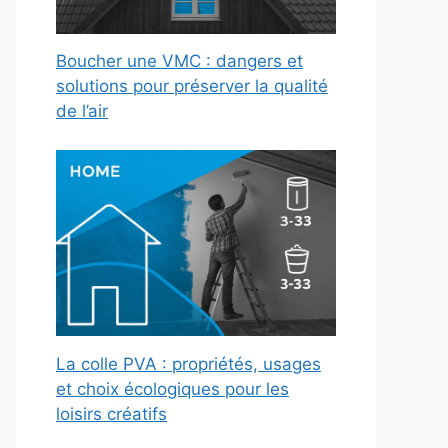
Boucher une VMC : dangers et
solutions pour préserver la qualité
de l’air
La colle PVA : propriétés, usages
et choix écologiques pour les
loisirs créatifs