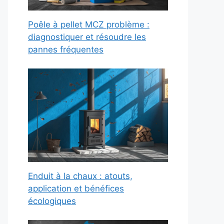
Poêle à pellet MCZ problème :
diagnostiquer et résoudre les
pannes fréquentes
Enduit à la chaux : atouts,
application et bénéfices
écologiques