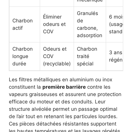
Granulés
Éliminer
6 mois
Charbon
de
odeurs et
(usage
actif
carbone,
COV
standard
adsorption
Charbon
Odeurs et
Charbon
3 ans (av
longue
COV
traité
régénérat
durée
(recyclable)
spécial
Les filtres métalliques en aluminium ou inox
constituent la
première barrière
contre les
vapeurs graisseuses et assurent une protection
efficace du moteur et des conduits. Leur
structure alvéolée permet un passage optimal
de l’air tout en retenant les particules lourdes.
Ces pièces détachées résistantes supportent
les hautes températures et les lavages répétés