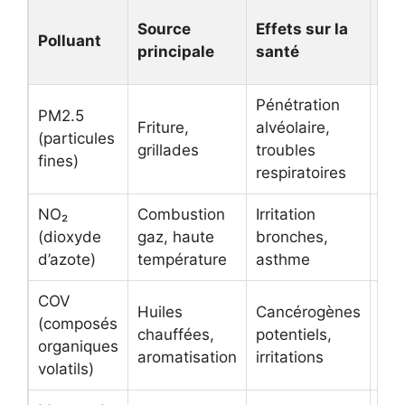
Seu
Source
Effets sur la
Polluant
re
principale
santé
OM
Pénétration
PM2.5
Friture,
alvéolaire,
15 
(particules
grillades
troubles
(an
fines)
respiratoires
NO₂
Combustion
Irritation
25 
(dioxyde
gaz, haute
bronches,
(jo
d’azote)
température
asthme
COV
Huiles
Cancérogènes
Var
(composés
chauffées,
potentiels,
sel
organiques
aromatisation
irritations
co
volatils)