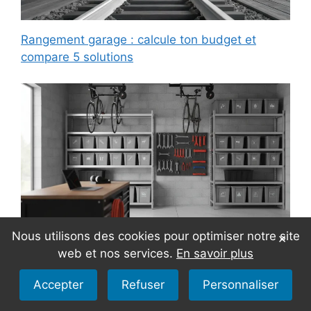
Rangement garage : calcule ton budget et
compare 5 solutions
Nous utilisons des cookies pour optimiser notre site
×
web et nos services.
En savoir plus
Enduit à la chaux : atouts, application et
bénéfices écologiques
Accepter
Refuser
Personnaliser