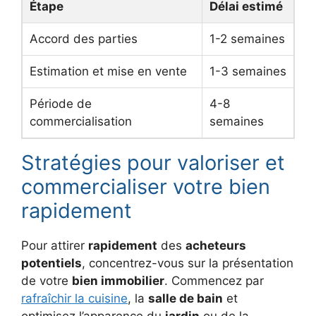
Étape
Délai estimé
Accord des parties
1-2 semaines
Estimation et mise en vente
1-3 semaines
Période de
4-8
commercialisation
semaines
Stratégies pour valoriser et
commercialiser votre bien
rapidement
Pour attirer
rapidement
des
acheteurs
potentiels
, concentrez-vous sur la présentation
de votre
bien immobilier
. Commencez par
rafraîchir la cuisine
, la
salle de bain
et
optimisez l’apparence du
jardin
ou de la