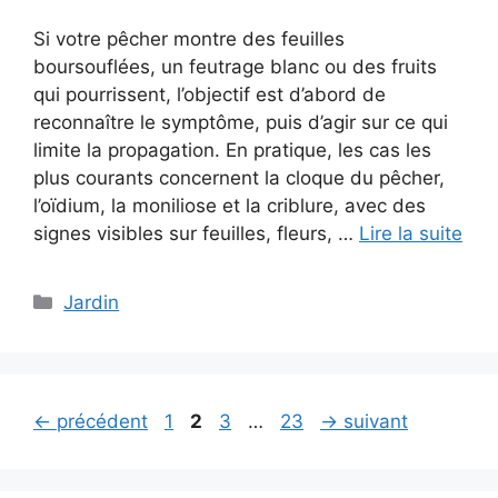
Si votre pêcher montre des feuilles
boursouflées, un feutrage blanc ou des fruits
qui pourrissent, l’objectif est d’abord de
reconnaître le symptôme, puis d’agir sur ce qui
limite la propagation. En pratique, les cas les
plus courants concernent la cloque du pêcher,
l’oïdium, la moniliose et la criblure, avec des
signes visibles sur feuilles, fleurs, …
Lire la suite
Catégories
Jardin
Page
Page
Page
Page
←
précédent
1
2
3
…
23
→
suivant