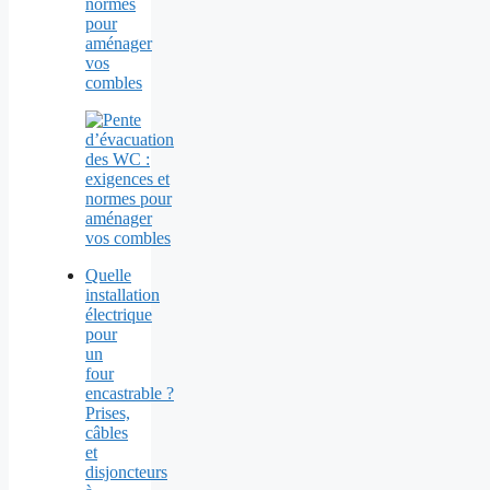
normes
pour
aménager
vos
combles
Quelle
installation
électrique
pour
un
four
encastrable ?
Prises,
câbles
et
disjoncteurs