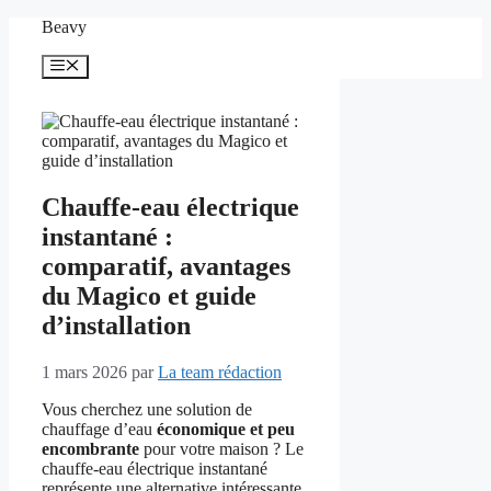
Aller
Beavy
au
contenu
Menu
Chauffe-eau électrique
instantané :
comparatif, avantages
du Magico et guide
d’installation
1 mars 2026
par
La team rédaction
Vous cherchez une solution de
chauffage d’eau
économique et peu
encombrante
pour votre maison ? Le
chauffe-eau électrique instantané
représente une alternative intéressante