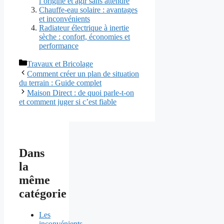
l’origine et agir sans attendre
Chauffe-eau solaire : avantages
et inconvénients
Radiateur électrique à inertie
sèche : confort, économies et
performance
Catégories
Travaux et Bricolage
Comment créer un plan de situation
du terrain : Guide complet
Maison Direct : de quoi parle-t-on
et comment juger si c’est fiable
Dans
la
même
catégorie
Les
inconvénients