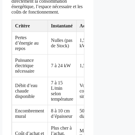
directement la consommation
énergétique, l’espace nécessaire et les
coûts de fonctionnement.
Critère
Instantané
Accumulation
Pertes
Nulles (pas
1,5 à 2
d’énergie au
de Stock)
kWh/jour
repos
Puissance
électrique
7 à 24 kW
1,5 à 3 kW
nécessaire
7 à 15
Débit d’eau
Volume
L/min
chaude
complet
selon
disponible
simultané
température
Encombrement
8 à 10 cm
50 à 70 cm de
mural
d’épaisseur
diamètre
Plus cher à
Moins cher à
Coût d’achat et
l’achat,