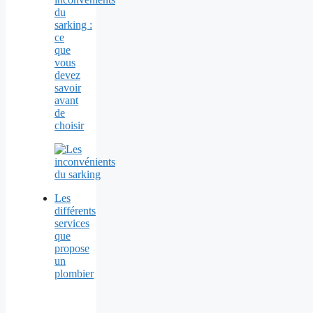
du
sarking :
ce
que
vous
devez
savoir
avant
de
choisir
Les
différents
services
que
propose
un
plombier