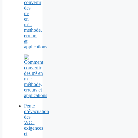
convertir
des
m²
en
m³ :
méthode,
erreurs
et
applications
Pente
d’évacuation
des
WC :
exigences
et