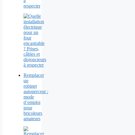
à
respecter
Remplacer
un
robinet
autoperceur :
mode
d’emploi
pour
bricoleurs
amateurs