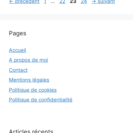
Page
Page
Page
Page
←
précédent
1
…
22
23
24
→
suivant
Pages
Accueil
A propos de moi
Contact
Mentions légales
Politique de cookies
Politique de confidentialité
Articles récents