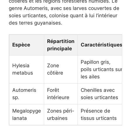
côtières et les régions forestières humides. Le
genre Automeris, avec ses larves couvertes de
soies urticantes, colonise quant à lui l’intérieur
des terres guyanaises.
Répartition
Espèce
Caractéristiques
principale
Papillon gris,
Hylesia
Zone
poils urticants sur
metabus
côtière
les ailes
Automeris
Forêt
Chenilles avec
sp.
intérieure
soies urticantes
Megalopyge
Zones péri-
Présence de
lanata
urbaines
tissus urticants