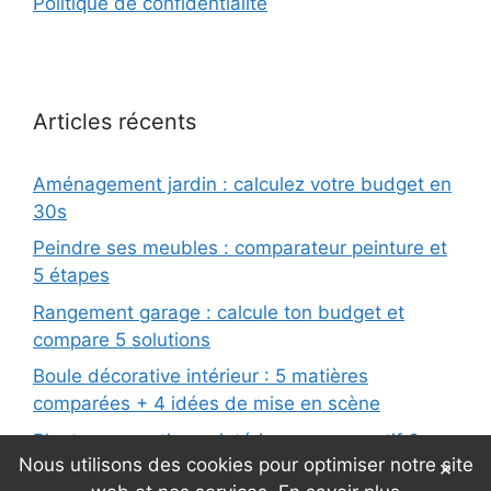
Politique de confidentialité
Articles récents
Aménagement jardin : calculez votre budget en
30s
Peindre ses meubles : comparateur peinture et
5 étapes
Rangement garage : calcule ton budget et
compare 5 solutions
Boule décorative intérieur : 5 matières
comparées + 4 idées de mise en scène
Plantes aromatiques intérieur : comparatif 6
Nous utilisons des cookies pour optimiser notre site
×
variétés