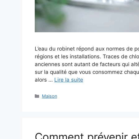
L’eau du robinet répond aux normes de pot
régions et les installations. Traces de chl
anciennes sont autant de facteurs qui alt
sur la qualité que vous consommez chaque 
alors …
Lire la suite
Catégories
Maison
Comment prévenir et 