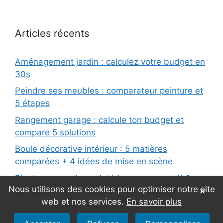
Articles récents
Aménagement jardin : calculez votre budget en
30s
Peindre ses meubles : comparateur peinture et
5 étapes
Rangement garage : calcule ton budget et
compare 5 solutions
Boule décorative intérieur : 5 matières
comparées + 4 idées de mise en scène
Plantes aromatiques intérieur : comparatif 6
Nous utilisons des cookies pour optimiser notre site
×
variétés
web et nos services.
En savoir plus