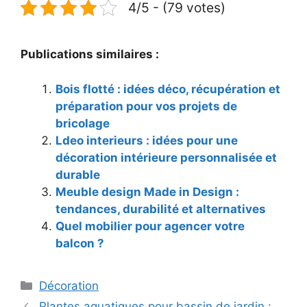
4/5 - (79 votes)
Publications similaires :
Bois flotté : idées déco, récupération et
préparation pour vos projets de
bricolage
Ldeo interieurs : idées pour une
décoration intérieure personnalisée et
durable
Meuble design Made in Design :
tendances, durabilité et alternatives
Quel mobilier pour agencer votre
balcon ?
Catégories
Décoration
Plantes aquatiques pour bassin de jardin :