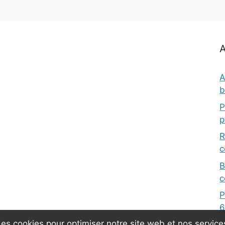
A
A
b
P
p
R
c
B
c
P
6
des cookies pour optimiser notre site web et nos service