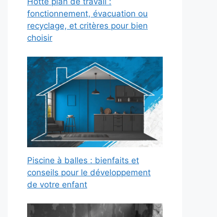
Hotte plan de travail :
fonctionnement, évacuation ou
recyclage, et critères pour bien
choisir
Piscine à balles : bienfaits et
conseils pour le développement
de votre enfant