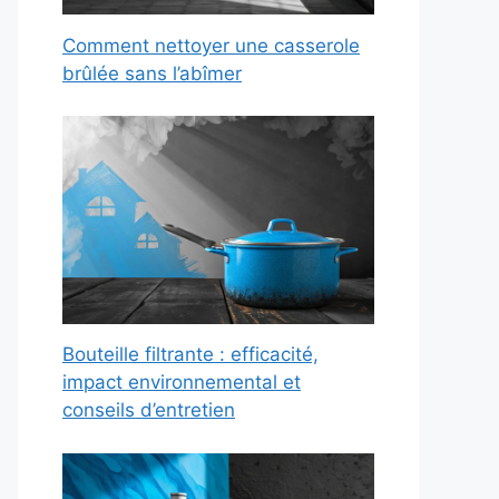
Comment nettoyer une casserole
brûlée sans l’abîmer
Bouteille filtrante : efficacité,
impact environnemental et
conseils d’entretien