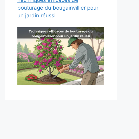
bouturage du bougainvillier pour
un jardin réussi