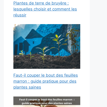
Plantes de terre de bruyère :
lesquelles choisir et comment les
réussir
Faut-il couper le bout des feuilles
marron : guide pratique pour des
plantes saines