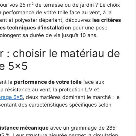
our vos 25 m² de terrasse ou de jardin ? Le choix
performance de votre toile face au vent, à la
rant et polyester déperlant, découvrez
les critères
les techniques d’installation
pour une pose
olongent sa durée de vie jusqu’à 10 ans.
 : choisir le matériau de
ge 5×5
ent la
performance de votre toile
face aux
 résistance au vent, la protection UV et
brage 5×5
, deux matières dominent le marché : le
entant des caractéristiques spécifiques selon
sistance mécanique
avec un grammage de 285
95 %. Leur structure ajourée permet la circulation