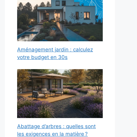
Aménagement jardin : calculez
votre budget en 30s
Abattage d’arbres : quelles sont
les exigences en la matière ?