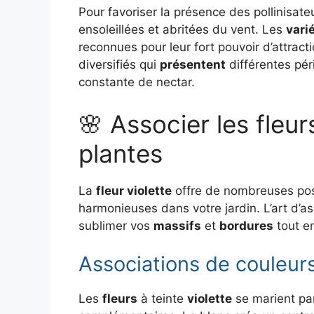
Pour favoriser la présence des pollinisate
ensoleillées et abritées du vent. Les
vari
reconnues pour leur fort pouvoir d’attrac
diversifiés qui
présentent
différentes pé
constante de nectar.
🌸 Associer les fleur
plantes
La
fleur violette
offre de nombreuses poss
harmonieuses dans votre jardin. L’art d’a
sublimer vos
massifs
et
bordures
tout e
Associations de couleur
Les
fleurs
à teinte
violette
se marient par