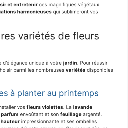
sir et entretenir
ces magnifiques végétaux.
iations harmonieuses
qui sublimeront vos
ures variétés de fleurs
 d’élégance unique à votre
jardin
. Pour réussir
n choisir parmi les nombreuses
variétés
disponibles
les à planter au printemps
nstaller vos
fleurs violettes
. La
lavande
n
parfum
envoûtant et son
feuillage
argenté.
a
hauteur
impressionnante et ses ombelles