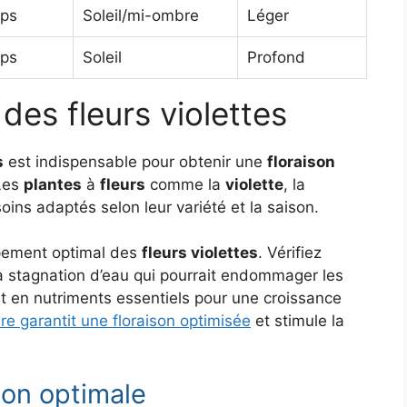
mps
Soleil/mi-ombre
Léger
mps
Soleil
Profond
 des fleurs violettes
s
est indispensable pour obtenir une
floraison
Les
plantes
à
fleurs
comme la
violette
, la
ins adaptés selon leur variété et la saison.
pement optimal des
fleurs violettes
. Vérifiez
 la stagnation d’eau qui pourrait endommager les
trat en nutriments essentiels pour une croissance
ière garantit une floraison optimisée
et stimule la
son optimale