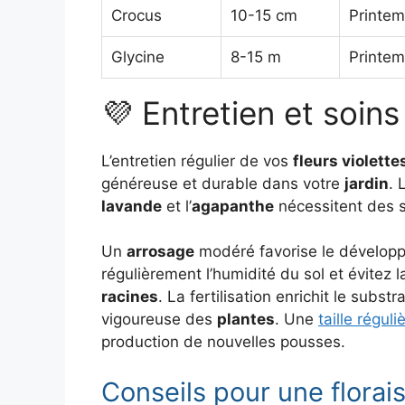
Crocus
10-15 cm
Printe
Glycine
8-15 m
Printe
💜 Entretien et soins
L’entretien régulier de vos
fleurs violette
généreuse et durable dans votre
jardin
. 
lavande
et l’
agapanthe
nécessitent des so
Un
arrosage
modéré favorise le dévelop
régulièrement l’humidité du sol et évitez
racines
. La fertilisation enrichit le subs
vigoureuse des
plantes
. Une
taille régul
production de nouvelles pousses.
Conseils pour une florai