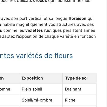
 pour les délicats
crocus
qui fleurissent dès les
avec son port vertical et sa longue
floraison
qui
e
habille magnifiquement vos structures avec ses
s
comme les
violettes
rustiques persistent année
 adaptez l’exposition de chaque variété en fonction
tes variétés de fleurs
on
Exposition
Type de sol
tomne
Plein soleil
Drainant
Soleil/mi-ombre
Riche