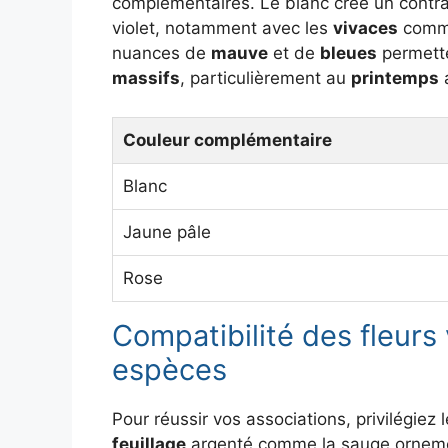
complémentaires. Le blanc crée un contras
violet, notamment avec les
vivaces
comm
nuances de
mauve
et de
bleues
permette
massifs
, particulièrement au
printemps
a
Couleur complémentaire
Blanc
Jaune pâle
Rose
Compatibilité des fleurs 
espèces
Pour réussir vos associations, privilégiez 
feuillage
argenté comme la sauge ornemen