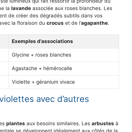
te lumineux qui fait ressortir la profondeur du
e la
lavande
associée aux roses blanches. Les
nt de créer des dégradés subtils dans vos
vec la floraison du
crocus
et de l’
agapanthe
.
Exemples d’associations
Glycine + roses blanches
Agastache + hémérocalle
Violette + géranium vivace
violettes avec d’autres
les
plantes
aux besoins similaires. Les
arbustes
à
tale se développent idéalement aux côtés de la