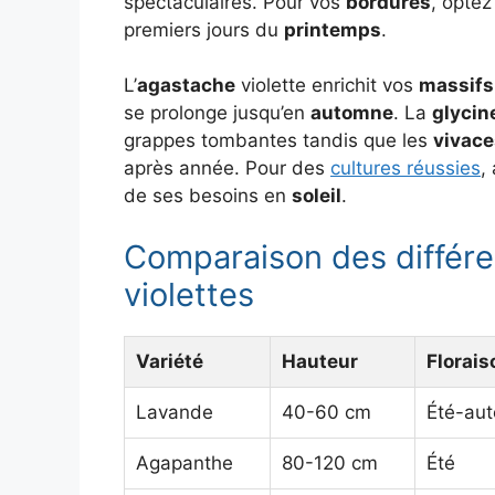
spectaculaires. Pour vos
bordures
, optez
premiers jours du
printemps
.
L’
agastache
violette enrichit vos
massifs
se prolonge jusqu’en
automne
. La
glycin
grappes tombantes tandis que les
vivace
après année. Pour des
cultures réussies
,
de ses besoins en
soleil
.
Comparaison des différen
violettes
Variété
Hauteur
Florais
Lavande
40-60 cm
Été-au
Agapanthe
80-120 cm
Été