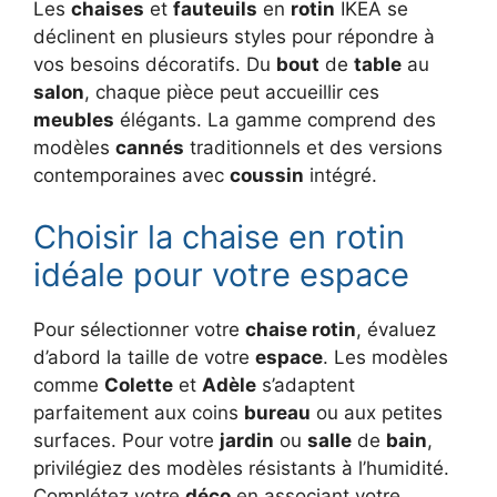
Les
chaises
et
fauteuils
en
rotin
IKEA se
déclinent en plusieurs styles pour répondre à
vos besoins décoratifs. Du
bout
de
table
au
salon
, chaque pièce peut accueillir ces
meubles
élégants. La gamme comprend des
modèles
cannés
traditionnels et des versions
contemporaines avec
coussin
intégré.
Choisir la chaise en rotin
idéale pour votre espace
Pour sélectionner votre
chaise rotin
, évaluez
d’abord la taille de votre
espace
. Les modèles
comme
Colette
et
Adèle
s’adaptent
parfaitement aux coins
bureau
ou aux petites
surfaces. Pour votre
jardin
ou
salle
de
bain
,
privilégiez des modèles résistants à l’humidité.
Complétez votre
déco
en associant votre