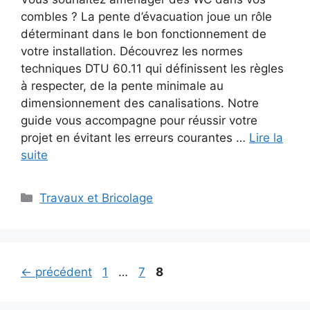
combles ? La pente d’évacuation joue un rôle
déterminant dans le bon fonctionnement de
votre installation. Découvrez les normes
techniques DTU 60.11 qui définissent les règles
à respecter, de la pente minimale au
dimensionnement des canalisations. Notre
guide vous accompagne pour réussir votre
projet en évitant les erreurs courantes …
Lire la
suite
Catégories
Travaux et Bricolage
Page
Page
Page
←
précédent
1
…
7
8